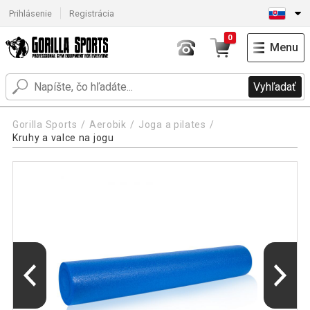
Prihlásenie
Registrácia
0
Menu
Vyhľadať
Gorilla Sports
Aerobik
Joga a pilates
Kruhy a valce na jogu