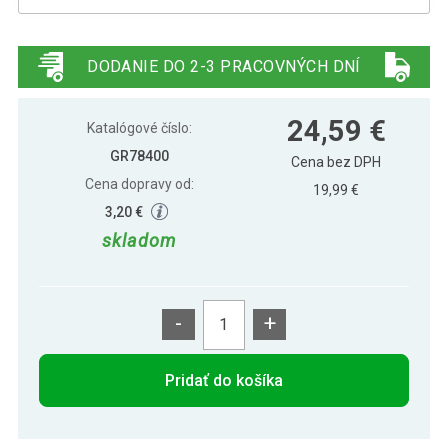
Gorilla Sports Pilates valec 90 x 15 cm,
23,49 €
čierny
DODANIE DO 2-3 PRACOVNÝCH DNÍ
Gorilla Sports Pilates valec 90 x 15 cm,
22,69 €
24,59 €
ružový
Katalógové číslo:
GR78400
Cena bez DPH
Cena dopravy od:
19,99 €
3,20 €
skladom
-
+
Pridať do košíka