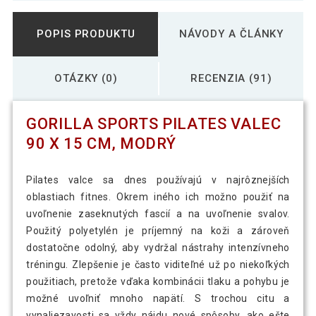
POPIS PRODUKTU
NÁVODY A ČLÁNKY
OTÁZKY (0)
RECENZIA (91)
GORILLA SPORTS PILATES VALEC
90 X 15 CM, MODRÝ
Pilates valce sa dnes používajú v najrôznejších
oblastiach fitnes. Okrem iného ich možno použiť na
uvoľnenie zaseknutých fascií a na uvoľnenie svalov.
Použitý polyetylén je príjemný na koži a zároveň
dostatočne odolný, aby vydržal nástrahy intenzívneho
tréningu. Zlepšenie je často viditeľné už po niekoľkých
použitiach, pretože vďaka kombinácii tlaku a pohybu je
možné uvoľniť mnoho napätí. S trochou citu a
vynaliezavosti sa vždy nájdu nové spôsoby, ako ešte