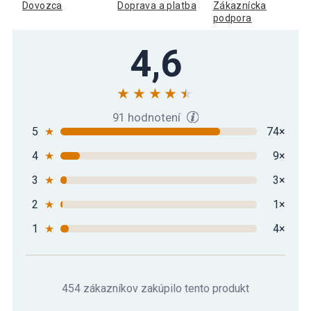
Dovozca
Doprava a platba
Zákaznícka
podpora
4,6
91 hodnotení
5
★
74×
4
★
9×
3
★
3×
2
★
1×
1
★
4×
454 zákazníkov zakúpilo tento produkt