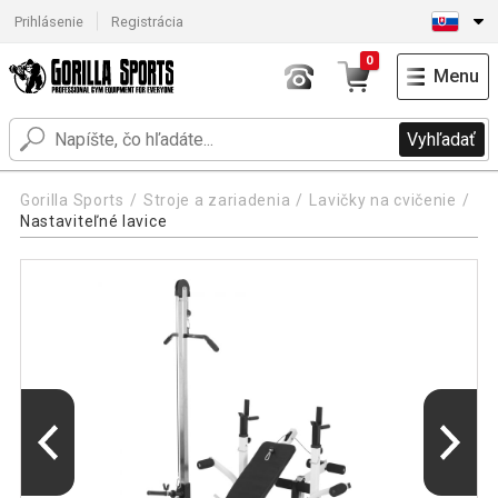
Prihlásenie
Registrácia
0
Menu
Vyhľadať
Gorilla Sports
Stroje a zariadenia
Lavičky na cvičenie
Nastaviteľné lavice