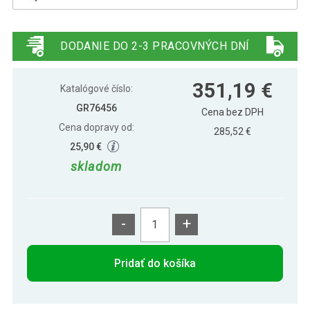
Čierna posilňovacia lavica Gorilla
349,79 €
Sports s vežou a lat pull
DODANIE DO 2-3 PRACOVNÝCH DNÍ
351,19 €
Katalógové číslo:
GR76456
Cena bez DPH
Cena dopravy od:
285,52 €
25,90 €
skladom
-
+
Pridať do košíka