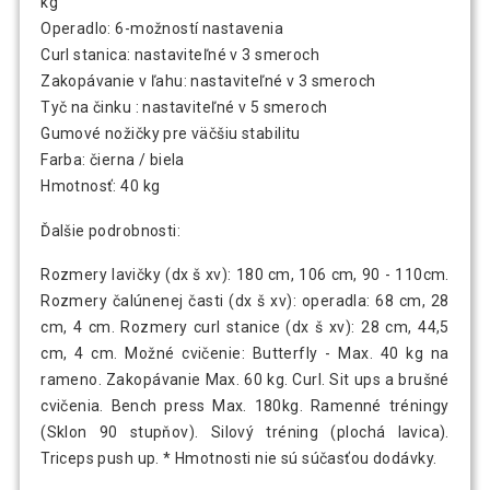
kg
Operadlo: 6-možností nastavenia
Curl stanica: nastaviteľné v 3 smeroch
Zakopávanie v ľahu: nastaviteľné v 3 smeroch
Tyč na činku : nastaviteľné v 5 smeroch
Gumové nožičky pre väčšiu stabilitu
Farba: čierna / biela
Hmotnosť: 40 kg
Ďalšie podrobnosti:
Rozmery lavičky (dx š xv): 180 cm, 106 cm, 90 - 110cm.
Rozmery čalúnenej časti (dx š xv): operadla: 68 cm, 28
cm, 4 cm. Rozmery curl stanice (dx š xv): 28 cm, 44,5
cm, 4 cm. Možné cvičenie: Butterfly - Max. 40 kg na
rameno. Zakopávanie Max. 60 kg. Curl. Sit ups a brušné
cvičenia. Bench press Max. 180kg. Ramenné tréningy
(Sklon 90 stupňov). Silový tréning (plochá lavica).
Triceps push up. * Hmotnosti nie sú súčasťou dodávky.