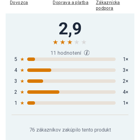
Dovozca
Doprava a platba
Zákaznícka
podpora
2,9
11 hodnotení
5
★
1×
4
★
3×
3
★
2×
2
★
4×
1
★
1×
76 zákazníkov zakúpilo tento produkt