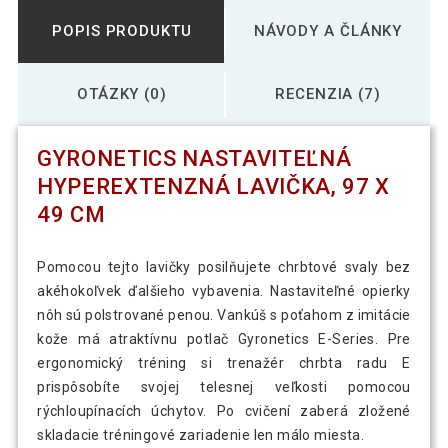
POPIS PRODUKTU
NÁVODY A ČLÁNKY
OTÁZKY (0)
RECENZIA (7)
GYRONETICS NASTAVITEĽNÁ
HYPEREXTENZNÁ LAVIČKA, 97 X
49 CM
Pomocou tejto lavičky posilňujete chrbtové svaly bez
akéhokoľvek ďalšieho vybavenia. Nastaviteľné opierky
nôh sú polstrované penou. Vankúš s poťahom z imitácie
kože má atraktívnu potlač Gyronetics E-Series. Pre
ergonomický tréning si trenažér chrbta radu E
prispôsobíte svojej telesnej veľkosti pomocou
rýchloupínacích úchytov. Po cvičení zaberá zložené
skladacie tréningové zariadenie len málo miesta.