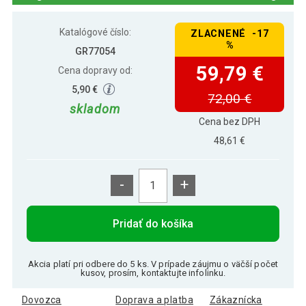
Katalógové číslo:
ZLACNENÉ -17
%
GR77054
59,79 €
Cena dopravy od:
5,90 €
72,00 €
skladom
Cena bez DPH
48,61 €
-
+
Pridať do košíka
Akcia platí pri odbere do 5 ks. V prípade záujmu o väčší počet
kusov, prosím, kontaktujte infolinku.
Dovozca
Doprava a platba
Zákaznícka