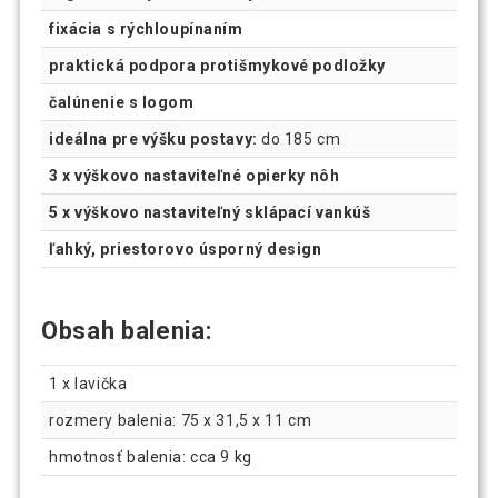
fixácia s rýchloupínaním
praktická podpora protišmykové podložky
čalúnenie s logom
ideálna pre výšku postavy:
do 185 cm
3 x výškovo nastaviteľné opierky nôh
5 x výškovo nastaviteľný sklápací vankúš
ľahký, priestorovo úsporný design
Obsah balenia:
1 x lavička
rozmery balenia: 75 x 31,5 x 11 cm
hmotnosť balenia: cca 9 kg