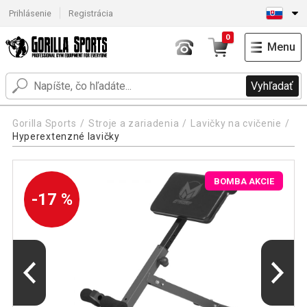
Prihlásenie
Registrácia
0
Menu
Vyhľadať
Gorilla Sports
Stroje a zariadenia
Lavičky na cvičenie
Hyperextenzné lavičky
BOMBA AKCIE
-17 %