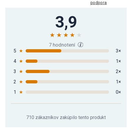
podpora
3,9
7 hodnotení
5
★
3×
4
★
1×
3
★
2×
2
★
1×
1
★
0×
710 zákazníkov zakúpilo tento produkt