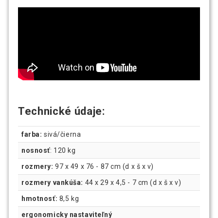
Technické údaje:
farba:
sivá/čierna
nosnosť
: 120 kg
rozmery:
97 x 49 x 76 - 87 cm (d x š x v)
rozmery vankúša:
44 x 29 x 4,5 - 7 cm (d x š x v)
hmotnosť:
8,5 kg
ergonomicky nastaviteľný