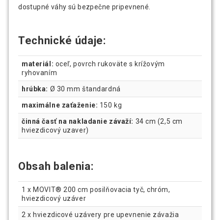
dostupné váhy sú bezpečne pripevnené.
Technické údaje:
materiál:
oceľ, povrch rukoväte s krížovým
ryhovaním
hrúbka:
Ø 30 mm štandardná
maximálne zaťaženie:
150 kg
činná časť na nakladanie závaží:
34 cm (2,5 cm
hviezdicový uzaver)
Obsah balenia:
1 x MOVIT® 200 cm posilňovacia tyč, chróm,
hviezdicový uzáver
2 x hviezdicové uzávery pre upevnenie závažia