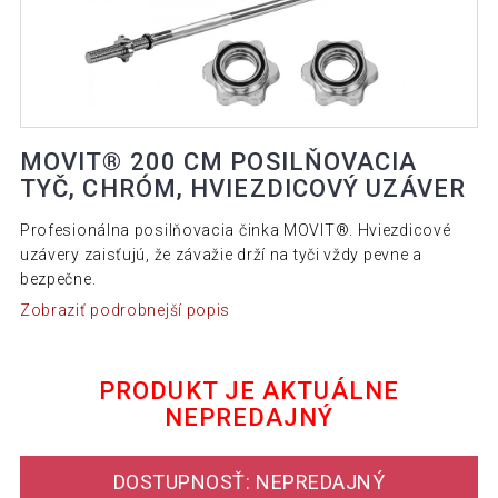
MOVIT® 200 CM POSILŇOVACIA
TYČ, CHRÓM, HVIEZDICOVÝ UZÁVER
Profesionálna posilňovacia činka MOVIT®. Hviezdicové
uzávery zaisťujú, že závažie drží na tyči vždy pevne a
bezpečne.
Zobraziť podrobnejší popis
PRODUKT JE AKTUÁLNE
NEPREDAJNÝ
DOSTUPNOSŤ: NEPREDAJNÝ