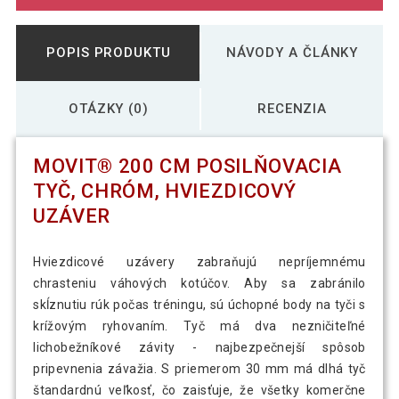
POPIS PRODUKTU
NÁVODY A ČLÁNKY
OTÁZKY (0)
RECENZIA
MOVIT® 200 CM POSILŇOVACIA
TYČ, CHRÓM, HVIEZDICOVÝ
UZÁVER
Hviezdicové uzávery zabraňujú nepríjemnému
chrasteniu váhových kotúčov. Aby sa zabránilo
skĺznutiu rúk počas tréningu, sú úchopné body na tyči s
krížovým ryhovaním. Tyč má dva nezničiteľné
lichobežníkové závity - najbezpečnejší spôsob
pripevnenia závažia. S priemerom 30 mm má dlhá tyč
štandardnú veľkosť, čo zaisťuje, že všetky komerčne