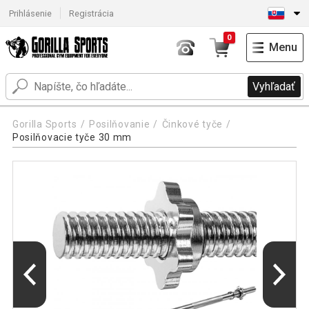
Prihlásenie
Registrácia
0
Menu
Vyhľadať
Gorilla Sports
Posilňovanie
Činkové tyče
Posilňovacie tyče 30 mm