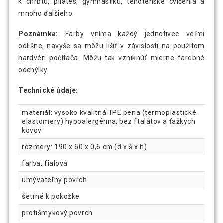
k chrbtu, pilates, gymnastiku, tehotenské cvičenia a
mnoho ďalšieho.
Poznámka:
Farby vníma každý jednotivec veľmi
odlišne; navyše sa môžu líšiť v závislosti na použitom
hardvéri počítača. Môžu tak vzniknúť mierne farebné
odchýlky.
Technické údaje:
materiál: vysoko kvalitná TPE pena (termoplastické
elastomery) hypoalergénna, bez ftalátov a ťažkých
kovov
rozmery: 190 x 60 x 0,6 cm (d x š x h)
farba: fialová
umývateľný povrch
šetrné k pokožke
protišmykový povrch