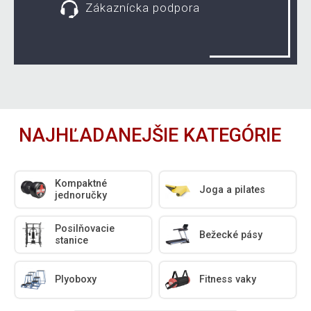
Zákaznícka podpora
NAJHĽADANEJŠIE KATEGÓRIE
Kompaktné
Joga a pilates
jednoručky
Posilňovacie
Bežecké pásy
stanice
Plyoboxy
Fitness vaky