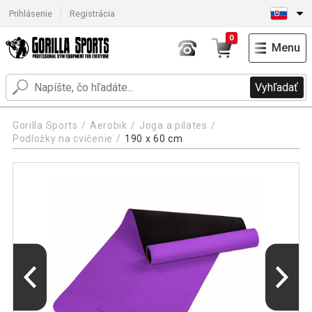
Prihlásenie
Registrácia
0
Menu
Vyhľadať
Gorilla Sports
Aerobik
Joga a pilates
Podložky na cvičenie
190 x 60 cm