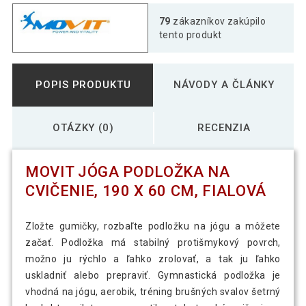
MOVIT Jóga podložka na cvičenie, 190 x
79
zákazníkov zakúpilo
39,59 €
60 cm, svetlozelená
tento produkt
MOVIT Jóga podložka na cvičenie, 190 x
40,49 €
POPIS PRODUKTU
NÁVODY A ČLÁNKY
60 cm, tmavomodrá
OTÁZKY (0)
RECENZIA
MOVIT Jóga podložka na cvičenie, 190 x
40,39 €
60 cm, žltá
MOVIT JÓGA PODLOŽKA NA
CVIČENIE, 190 X 60 CM, FIALOVÁ
Zložte gumičky, rozbaľte podložku na jógu a môžete
začať. Podložka má stabilný protišmykový povrch,
možno ju rýchlo a ľahko zrolovať, a tak ju ľahko
uskladniť alebo prepraviť. Gymnastická podložka je
vhodná na jógu, aerobik, tréning brušných svalov šetrný