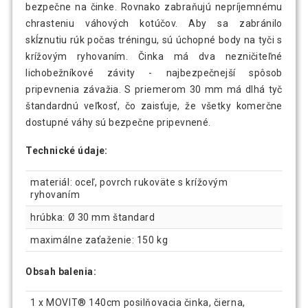
bezpečne na činke. Rovnako zabraňujú nepríjemnému
chrasteniu váhových kotúčov. Aby sa zabránilo
skĺznutiu rúk počas tréningu, sú úchopné body na tyči s
krížovým ryhovaním. Činka má dva nezničiteľné
lichobežníkové závity - najbezpečnejší spôsob
pripevnenia závažia. S priemerom 30 mm má dlhá tyč
štandardnú veľkosť, čo zaisťuje, že všetky komerčne
dostupné váhy sú bezpečne pripevnené.
Technické údaje:
materiál: oceľ, povrch rukoväte s krížovým
ryhovaním
hrúbka: Ø 30 mm štandard
maximálne zaťaženie: 150 kg
Obsah balenia:
1 x MOVIT® 140cm posilňovacia činka, čierna,