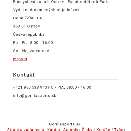
Průmyslová zóna II Ostrov - Panattoni North Park -
Výdaj nadrozmerných objednávok
Dolní Žďár 104
363 01 Ostrov
Česká republika
Po - Pia, 8:00 - 16:00
So - Ne, zatvorené
mapa tu
Kontakt
+421 950 538 940
PO - PIA, 08:00 - 16:00
info@gorillasports.sk
Gorillasports.sk:
Stroje a zariadenia
Kardio
Aerobik
Činky / Kotúče / Tyče