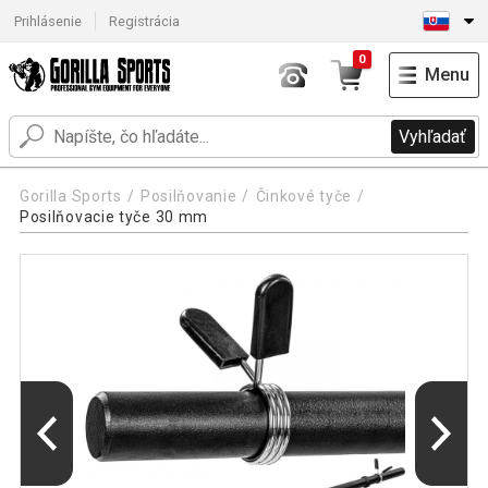
Prihlásenie
Registrácia
0
Menu
Vyhľadať
Gorilla Sports
Posilňovanie
Činkové tyče
Posilňovacie tyče 30 mm