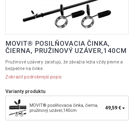
MOVIT® POSILŇOVACIA ČINKA,
ČIERNA, PRUŽINOVÝ UZÁVER,140CM
Pružinové uzávery zaisťujú, že závažia ležia vždy pevne a
bezpečne na činke.
Zobraziť podrobnejší popis
Varianty produktu
MOVIT® posilňovacia činka, čierna,
49,59 €
pružinový uzáver,140cm
MOVIT® posilňovacia činka, čierna,
21,29 €
pružinový úzáver, 120cm