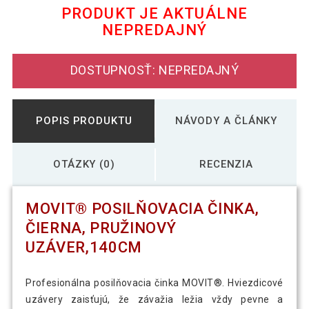
PRODUKT JE AKTUÁLNE
NEPREDAJNÝ
MOVIT® 180 cm posilňovacia tyč,
19,79 €
čierna, pružinový uzáver
DOSTUPNOSŤ: NEPREDAJNÝ
MOVIT® 200 cm posilňovacia tyč,
21,19 €
čierna, pružinový uzáver
POPIS PRODUKTU
NÁVODY A ČLÁNKY
Tyč na obojručnú činku 160 cm, čierna,
27,29 €
pružinový uzáver
OTÁZKY (0)
RECENZIA
MOVIT® POSILŇOVACIA ČINKA,
ČIERNA, PRUŽINOVÝ
UZÁVER,140CM
Profesionálna posilňovacia činka MOVIT®. Hviezdicové
uzávery zaisťujú, že závažia ležia vždy pevne a