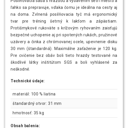
Posilňovacia sada s hrazdou a vybavením šetrí miesto a
ľahko sa prepravuje, vďaka čomu je ideálna na cesty aj
na doma. Zvlnená posilňovacia tyč má ergonomický
tvar pre tréning šetrný k lakťom a zápästiam.
Protišmykové rukoväte s krížovým ryhovaním zaisťujú
bezpečné uchopenie aj pri spotených rukách, pružinové
uzávery a činka z chrómovanej ocele, upevnenie disku
30 mm (štandardná). Maximálne zaťaženie je 120 kg.
Pre cvičenie bez obáv boli tieto hrazdy testované na
škodlivé látky inštitútom SGS a boli vyhlásené za
neškodné.
Technické údaje:
materiál: 100 % liatina
štandardný otvor: 31 mm
hmotnosť: 35 kg
Obsah balenia: