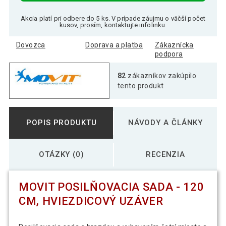
Akcia platí pri odbere do 5 ks. V prípade záujmu o väčší počet
kusov, prosím, kontaktujte infolinku.
Dovozca
Doprava a platba
Zákaznícka
podpora
82
zákazníkov zakúpilo
tento produkt
POPIS PRODUKTU
NÁVODY A ČLÁNKY
OTÁZKY (0)
RECENZIA
MOVIT POSILŇOVACIA SADA - 120
CM, HVIEZDICOVÝ UZÁVER