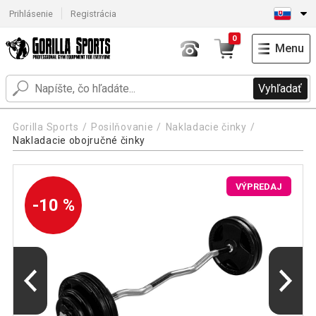
Prihlásenie
Registrácia
0
Menu
Vyhľadať
Gorilla Sports
Posilňovanie
Nakladacie činky
Nakladacie obojručné činky
VÝPREDAJ
-10 %