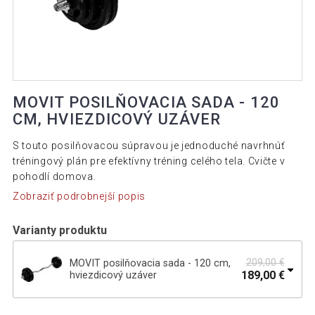
MOVIT POSILŇOVACIA SADA - 120
CM, HVIEZDICOVÝ UZÁVER
S touto posilňovacou súpravou je jednoduché navrhnúť
tréningový plán pre efektívny tréning celého tela. Cvičte v
pohodlí domova.
Zobraziť podrobnejší popis
Varianty produktu
209,00 €
MOVIT posilňovacia sada - 120 cm,
189,00 €
hviezdicový uzáver
374,00 €
MOVIT posilňovacia sada - 120 cm,