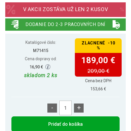
337,50 €
hviezdicový uzáver
V AKCII ZOSTÁVA UŽ LEN 2 KUSOV
DODANIE DO 2-3 PRACOVNÝCH DNÍ
Katalógové číslo:
ZLACNENÉ -10
%
M71415
189,00 €
Cena dopravy od:
16,90 €
209,00 €
skladom 2 ks
Cena bez DPH
153,66 €
-
+
Pridať do košíka