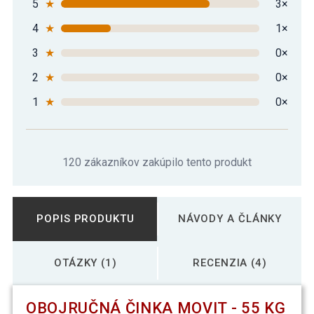
5
★
3×
4
★
1×
3
★
0×
2
★
0×
1
★
0×
120 zákazníkov zakúpilo tento produkt
POPIS PRODUKTU
NÁVODY A ČLÁNKY
OTÁZKY (1)
RECENZIA (4)
OBOJRUČNÁ ČINKA MOVIT - 55 KG