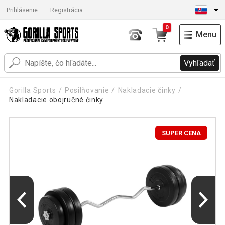
Prihlásenie
Registrácia
0
Menu
Vyhľadať
Gorilla Sports
Posilňovanie
Nakladacie činky
Nakladacie obojručné činky
SUPER CENA