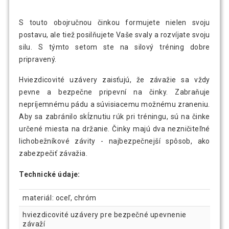
S touto obojručnou činkou formujete nielen svoju
postavu, ale tiež posilňujete Vaše svaly a rozvíjate svoju
silu. S týmto setom ste na silový tréning dobre
pripravený.
Hviezdicovité uzávery zaisťujú, že závažie sa vždy
pevne a bezpečne pripevní na činky. Zabraňuje
nepríjemnému pádu a súvisiacemu možnému zraneniu.
Aby sa zabránilo skĺznutiu rúk pri tréningu, sú na činke
určené miesta na držanie. Činky majú dva nezničiteľné
lichobežníkové závity - najbezpečnejší spôsob, ako
zabezpečiť závažia.
Technické údaje:
materiál: oceľ, chróm
hviezdicovité uzávery pre bezpečné upevnenie
závaží