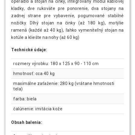
operadlo a stojan na činky, integrovaný modul káblovej
kladky, dve rukoväte pre ponorenie, dva stojany na
zadnej strane pre vybavenie, pogumované stabilné
nožičky. Dlhý stojan na činky (až 180 kg), motýlie
ramená (každé až 40 kg), ľahko vymeniteľný stojan na
kotúle a kliešte na nohy (až 60 kg)
Technické údaje:
rozmery výrobku: 180 x 125 x 90 - 110 cm
hmotnosť: cca 40 kg
maximálne zaťaženie: 280 kg (vrátane hmotnosti
tela)
farba: biela
čalúnenie: imitácia kože
Obsah balenia: