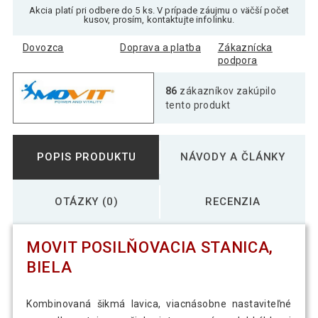
Akcia platí pri odbere do 5 ks. V prípade záujmu o väčší počet
kusov, prosím, kontaktujte infolinku.
Dovozca
Doprava a platba
Zákaznícka
podpora
86
zákazníkov zakúpilo
tento produkt
POPIS PRODUKTU
NÁVODY A ČLÁNKY
OTÁZKY (0)
RECENZIA
MOVIT POSILŇOVACIA STANICA,
BIELA
Kombinovaná šikmá lavica, viacnásobne nastaviteľné