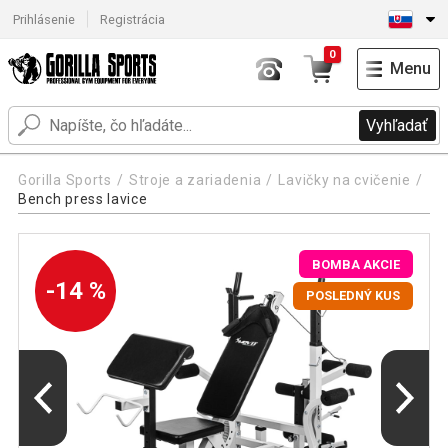
Prihlásenie
Registrácia
0
Menu
Vyhľadať
Gorilla Sports
Stroje a zariadenia
Lavičky na cvičenie
Bench press lavice
BOMBA AKCIE
-14 %
POSLEDNÝ KUS