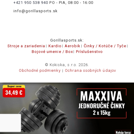
+421 950 538 940
PO - PIA, 08:00 - 16:00
info@gorillasports.sk
Gorillasports.sk:
Stroje a zariadenia
Kardio
Aerobik
Činky / Kotúče / Tyče
Bojové umenie / Box
Príslušenstvo
© Kokiska, s.r.o. 2026.
Obchodné podmienky
Ochrana osobných údajov