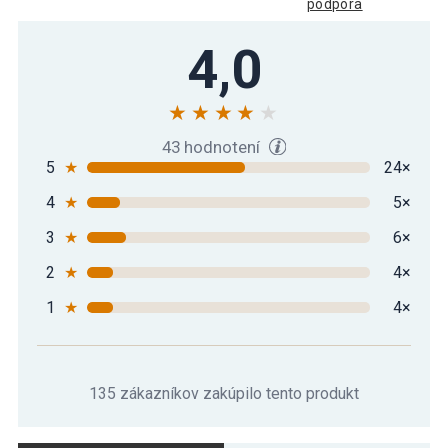
podpora
4,0
43 hodnotení
5
★
24×
4
★
5×
3
★
6×
2
★
4×
1
★
4×
135 zákazníkov zakúpilo tento produkt