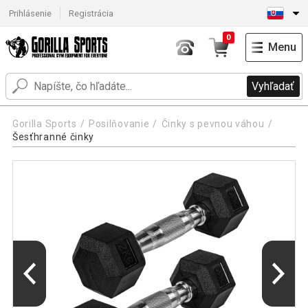
Prihlásenie
Registrácia
0
Menu
Vyhľadať
Gorilla Sports
Posilňovanie
Činky s pevnou váhou
Šesťhranné činky