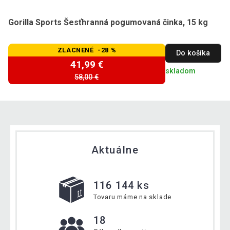
Gorilla Sports Šesťhranná pogumovaná činka, 15 kg
ZLACNENÉ -28 %
Do košíka
41,99 €
skladom
58,00 €
Aktuálne
116 144 ks
Tovaru máme na sklade
18