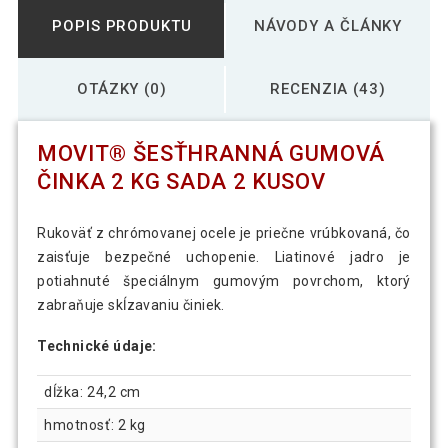
POPIS PRODUKTU
NÁVODY A ČLÁNKY
OTÁZKY (0)
RECENZIA (43)
MOVIT® ŠESŤHRANNÁ GUMOVÁ
ČINKA 2 KG SADA 2 KUSOV
Rukoväť z chrómovanej ocele je priečne vrúbkovaná, čo
zaisťuje bezpečné uchopenie. Liatinové jadro je
potiahnuté špeciálnym gumovým povrchom, ktorý
zabraňuje skĺzavaniu činiek.
Technické údaje:
dĺžka: 24,2 cm
hmotnosť: 2 kg