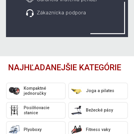
Zákaznícka podpora
NAJHĽADANEJŠIE KATEGÓRIE
Kompaktné
Joga a pilates
jednoručky
Posilňovacie
Bežecké pásy
stanice
Plyoboxy
Fitness vaky