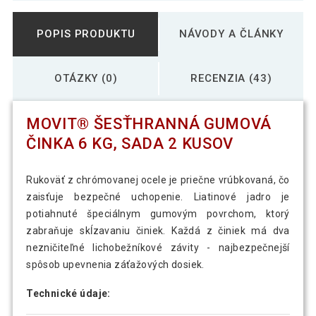
POPIS PRODUKTU
NÁVODY A ČLÁNKY
OTÁZKY (0)
RECENZIA (43)
MOVIT® ŠESŤHRANNÁ GUMOVÁ
ČINKA 6 KG, SADA 2 KUSOV
Rukoväť z chrómovanej ocele je priečne vrúbkovaná, čo
zaisťuje bezpečné uchopenie. Liatinové jadro je
potiahnuté špeciálnym gumovým povrchom, ktorý
zabraňuje skĺzavaniu činiek. Každá z činiek má dva
nezničiteľné lichobežníkové závity - najbezpečnejší
spôsob upevnenia záťažových dosiek.
Technické údaje: