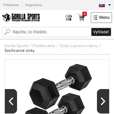
Prihlásenie
Registrácia
0
Menu
Vyhľadať
Gorilla Sports
Posilňovanie
Činky s pevnou váhou
Šesťhranné činky