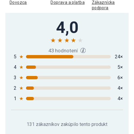
Dovozca
Doprava a platba
Zákaznícka
podpora
4,0
43 hodnotení
5
★
24×
4
★
5×
3
★
6×
2
★
4×
1
★
4×
131 zákazníkov zakúpilo tento produkt