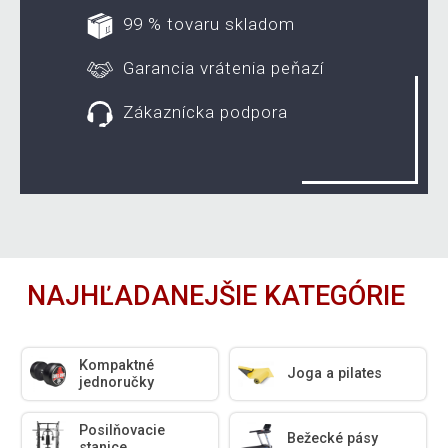
99 % tovaru skladom
Garancia vrátenia peňazí
Zákaznícka podpora
NAJHĽADANEJŠIE KATEGÓRIE
Kompaktné
Joga a pilates
jednoručky
Posilňovacie
Bežecké pásy
stanice