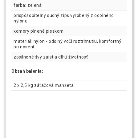
farba: zelená
prispôsobiteľný suchý zips vyrobený z odolného
nylonu
komory plnené pieskom
materiál: nylon - odolný voči roztrhnutiu, komfortný
pri nosení
zosilnené švy zaistia dlhú životnosť
Obsah balenia:
2 x 2,5 kg záťažová manžeta