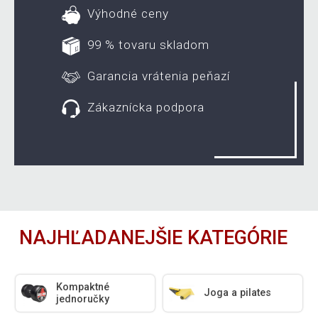
Výhodné ceny
99 % tovaru skladom
Garancia vrátenia peňazí
Zákaznícka podpora
NAJHĽADANEJŠIE KATEGÓRIE
Kompaktné
Joga a pilates
jednoručky