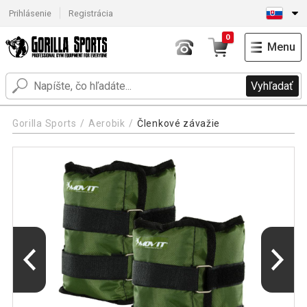
Prihlásenie
Registrácia
0
Menu
Vyhľadať
Gorilla Sports
Aerobik
Členkové závažie