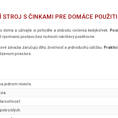
 STROJ S ČINKAMI PRE DOMÁCE POUŽITI
s doma a užívajte si pohodlie a slobodu cvičenia kedykoľvek.
Posi
kať vysnívanú postavu bez nutnosti návštevy posilňovne.
tové závažia zaručujú dlhú životnosť a jednoduchú údržbu.
Prakti
edzenom priestore.
na jednom mieste.
cia.
arostlivosť.
pokročilých.