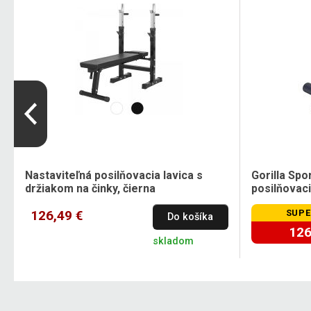
Nastaviteľná posilňovacia lavica s
Gorilla Spo
držiakom na činky, čierna
posilňovaci
126,49 €
SUPE
Do košíka
126
skladom