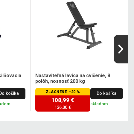
silňovacia
Nastaviteľná lavica na cvičenie, 8
polôh, nosnosť 200 kg
ZLACNENÉ -20 %
Do košíka
Do košíka
108,99 €
ladom
skladom
136,00 €