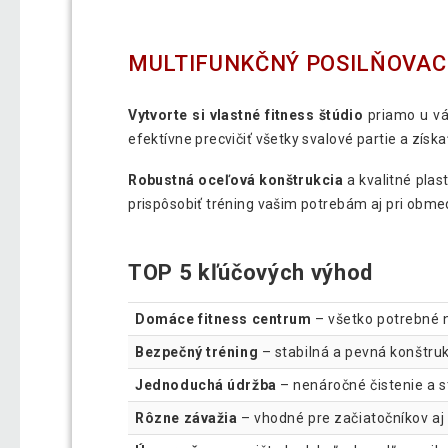
MULTIFUNKČNÝ POSILŇOVACÍ
Vytvorte si vlastné fitness štúdio
priamo u vá
efektívne precvičiť všetky svalové partie a zís
Robustná oceľová konštrukcia
a kvalitné plas
prispôsobiť tréning vašim potrebám aj pri obm
TOP 5 kľúčových výhod
Domáce fitness centrum
– všetko potrebné 
Bezpečný tréning
– stabilná a pevná konštruk
Jednoduchá údržba
– nenáročné čistenie a st
Rôzne závažia
– vhodné pre začiatočníkov aj 