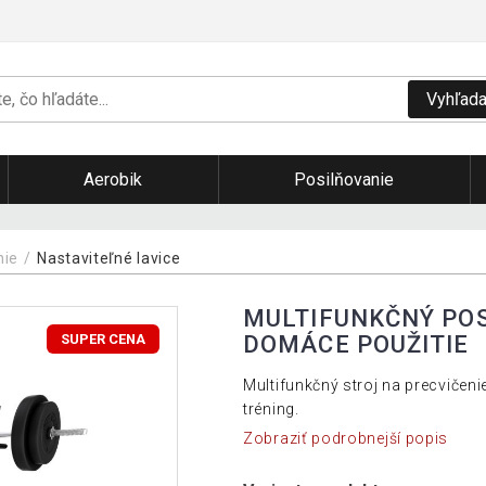
Vyhľada
Aerobik
Posilňovanie
nie
Nastaviteľné lavice
MULTIFUNKČNÝ POS
DOMÁCE POUŽITIE
SUPER CENA
Multifunkčný stroj na precvičeni
tréning.
Zobraziť podrobnejší popis