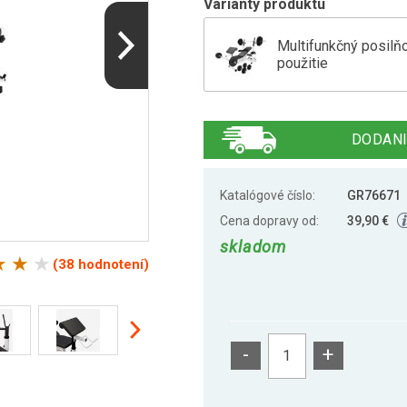
Varianty produktu
Multifunkčný posilň
použitie
Gorilla Sports Multi
DODANI
Gorilla Sports Multi
Katalógové číslo:
GR76671
Cena dopravy od:
39,90 €
skladom
Gorilla Sports Multi
(38 hodnotení)
Gorilla Sports Multi
-
+
Multifunkčná lavica 