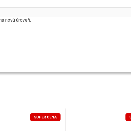
na novú úroveň.
SUPER CENA