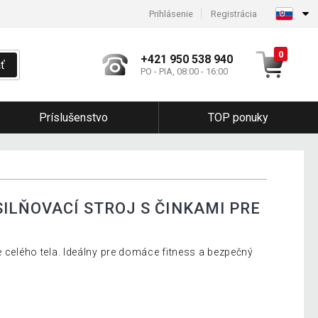
Prihlásenie
Registrácia
0
+421 950 538 940
ť
PO - PIA, 08:00 - 16:00
Príslušenstvo
TOP ponuky
ILŇOVACÍ STROJ S ČINKAMI PRE
e celého tela. Ideálny pre domáce fitness a bezpečný