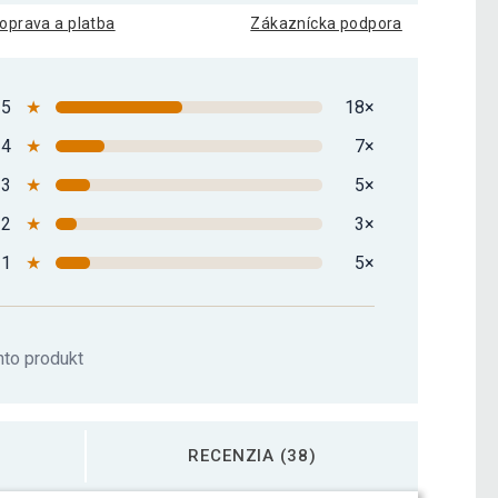
oprava a platba
Zákaznícka podpora
5
★
18×
4
★
7×
3
★
5×
2
★
3×
1
★
5×
nto produkt
RECENZIA (38)