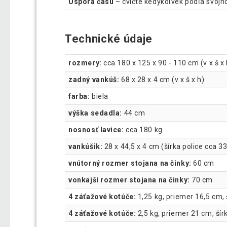
Úspora času
– cvičte kedykoľvek podľa svojh
Technické údaje
rozmery:
cca 180 x 125 x 90 - 110 cm (v x š x 
zadný vankúš:
68 x 28 x 4 cm (v x š x h)
farba:
biela
výška sedadla:
44 cm
nosnosť lavice:
cca 180 kg
vankúšik:
28 x 44,5 x 4 cm (šírka police cca 3
vnútorný rozmer stojana na činky:
60 cm
vonkajší rozmer stojana na činky:
70 cm
4 záťažové kotúče:
1,25 kg, priemer 16,5 cm, 
4 záťažové kotúče:
2,5 kg, priemer 21 cm, šír