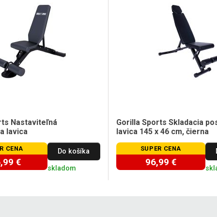
rts Nastaviteľná
Gorilla Sports Skladacia po
a lavica
lavica 145 x 46 cm, čierna
R CENA
SUPER CENA
Do košíka
,99 €
96,99 €
skladom
sk