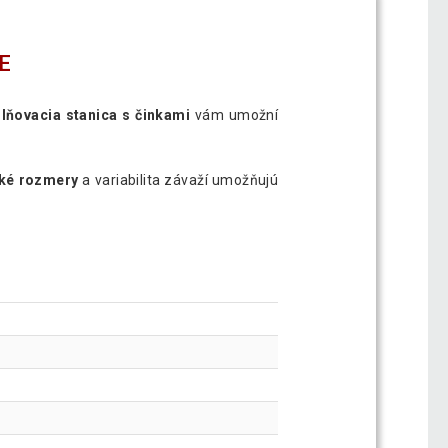
E
lňovacia stanica s činkami
vám umožní
cké rozmery
a variabilita závaží umožňujú