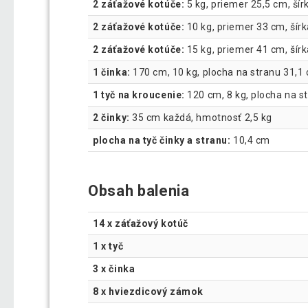
2 záťažové kotúče:
5 kg, priemer 25,5 cm, šír
2 záťažové kotúče:
10 kg, priemer 33 cm, šír
2 záťažové kotúče:
15 kg, priemer 41 cm, šír
1 činka:
170 cm, 10 kg, plocha na stranu 31,1
1 tyč na kroucenie:
120 cm, 8 kg, plocha na s
2 činky:
35 cm každá, hmotnosť 2,5 kg
plocha na tyč činky a stranu:
10,4 cm
Obsah balenia
14 x záťažový kotúč
1 x tyč
3 x činka
8 x hviezdicový zámok