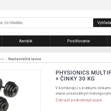
Vyhľada
Aerobik
Posilňovanie
nie
Nastaviteľné lavice
PHYSIONICS MULTI
+ ČINKY 30 KG
V kombinácii s krátkymi činkami 
stane univerzálnym tréningovým
Zobraziť podrobnejší popis