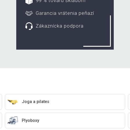
99 % tovaru skladom
Garancia vrátenia peňazí
Zákaznícka podpora
Joga a pilates
Plyoboxy