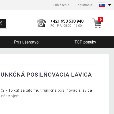
Prihlásenie
Registrácia
0
+421 950 538 940
ť
PO - PIA, 08:00 - 16:00
Príslušenstvo
TOP ponuky
FUNKČNÁ POSILŇOVACIA LAVICA
(2 × 15 kg) sa táto multifunkčná posilňovacia lavica
 nástrojom.