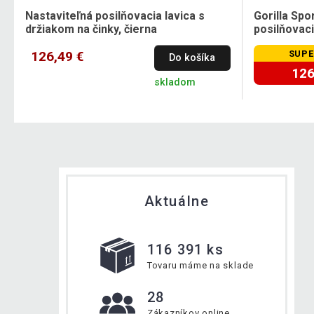
Nastaviteľná posilňovacia lavica s
Gorilla Spo
držiakom na činky, čierna
posilňovaci
126,49 €
SUPE
Do košíka
126
skladom
Aktuálne
116 391 ks
Tovaru máme na sklade
28
Zákazníkov online