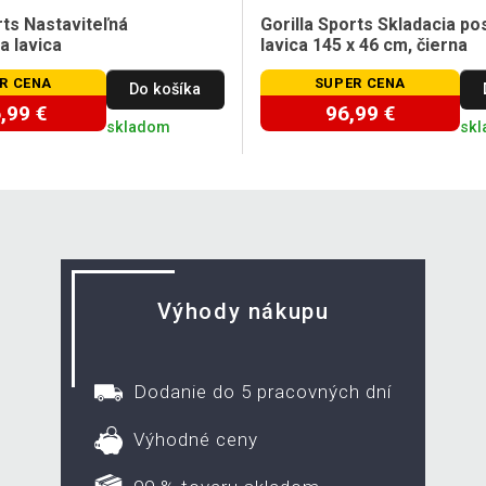
rts Nastaviteľná
Gorilla Sports Skladacia po
a lavica
lavica 145 x 46 cm, čierna
R CENA
SUPER CENA
Do košíka
,99 €
96,99 €
skladom
sk
Výhody nákupu
Dodanie do 5 pracovných dní
Výhodné ceny