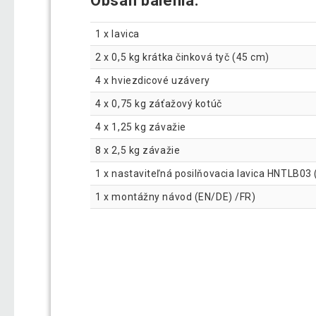
Obsah balenia:
1 x lavica
2 x 0,5 kg krátka činková tyč (45 cm)
4 x hviezdicové uzávery
4 x 0,75 kg záťažový kotúč
4 x 1,25 kg závažie
8 x 2,5 kg závažie
1 x nastaviteľná posilňovacia lavica HNTLB0
1 x montážny návod (EN/DE) /FR)