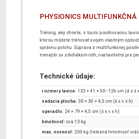
PHYSIONICS MULTIFUNKČNÁ P
Tréning, aký chcete, s touto posilňovacou lavic
ktorou môžete trénovať svojím vlastným spôsob
správnu polohu. Súprava z multifunkčnej posilňo
trenažér so zdvihákom nôh, nastaviteľný pre pes
Technické údaje:
rozmery lavice:
133 × 41 × 50–126 cm (d x š x
sedacia plocha:
30 × 30 × 4,5 cm (š x v x h)
operadlo:
24 × 79 × 4,5 cm (š x v x h)
hmotnosť:
cca 13 kg
max. nosnosť:
200 kg (telesná hmotnosť vrát