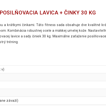
OSILŇOVACIA LAVICA + ČINKY 30 KG
ou a krátkymi činkami. Táto fitness sada obsahuje dve kvalitné krá
om. Kombinácia robustnej ocele a mäkkej umelej kože. Nastaviteľná
vacej lavice a sady činiek 30 kg. Maximálne zaťaženie posilňovacej
trý tréning.
 v)
ane závaží)