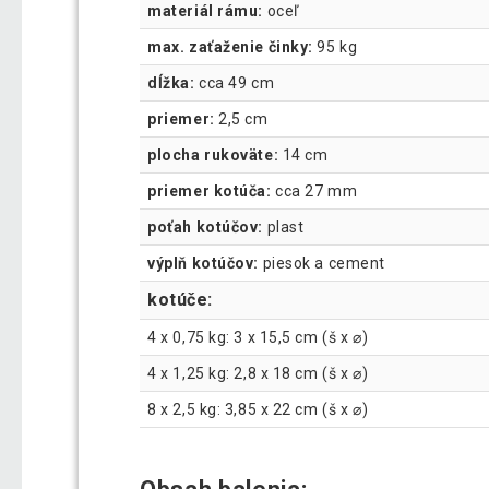
materiál rámu:
oceľ
max. zaťaženie činky:
95 kg
dĺžka:
cca 49 cm
priemer:
2,5 cm
plocha rukoväte:
14 cm
priemer kotúča:
cca 27 mm
poťah kotúčov:
plast
výplň kotúčov:
piesok a cement
kotúče:
4 x 0,75 kg: 3 x 15,5 cm (š x ⌀)
4 x 1,25 kg: 2,8 x 18 cm (š x ⌀)
8 x 2,5 kg: 3,85 x 22 cm (š x ⌀)