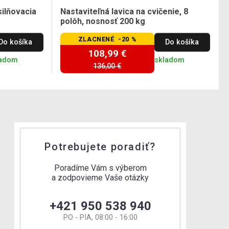
silňovacia
Nastaviteľná lavica na cvičenie, 8
polôh, nosnosť 200 kg
ZLACNENÉ -20 %
Do košíka
Do košíka
108,99 €
ladom
skladom
136,00 €
Potrebujete poradiť?
Poradíme Vám s výberom
a zodpovieme Vaše otázky
+421 950 538 940
PO - PIA, 08:00 - 16:00