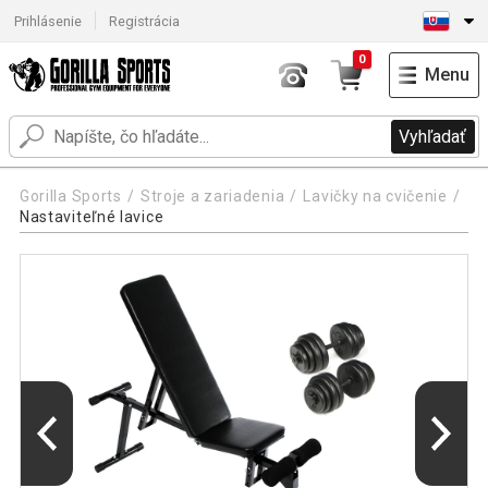
Prihlásenie
Registrácia
0
Menu
Vyhľadať
Gorilla Sports
Stroje a zariadenia
Lavičky na cvičenie
Nastaviteľné lavice