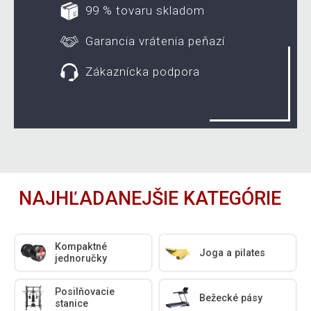
99 % tovaru skladom
Garancia vrátenia peňazí
Zákaznícka podpora
NAJHĽADANEJŠIE KATEGÓRIE
Kompaktné
Joga a pilates
jednoručky
Posilňovacie
Bežecké pásy
stanice