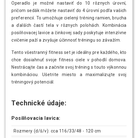
Operadlo je možné nastaviť do 10 rôznych úrovní,
pričom sedák môžete nastaviť do 4 úrovní podľa vašich
preferencií. To umožňuje cielený tréning ramien, brucha
a ďalších častí tela v rôznych polohách. Kombinácia
posilňovacej lavice a činkovej sady poskytuje intenzívne
cvičenie paží a zvyšuje účinnosť tréningu so závažím.
Tento všestranný fitness set je ideálny pre každého, kto
chce dosiahnuť svoje fitness ciele v pohodlí domova.
Nestrácajte čas a začnite svoj tréning s touto výkonnou
kombináciou. Ušetrite miesto a maximalizujte svoj
tréningový potenciál.
Technické údaje:
Posilňovacia lavica:
Rozmery (d/š/v): cca 116/33/48 - 120 cm