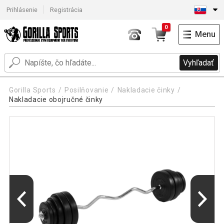
Prihlásenie
Registrácia
0
Menu
Vyhľadať
Gorilla Sports
Posilňovanie
Nakladacie činky
Nakladacie obojručné činky