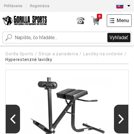
Prihlásenie
Registrácia
0
Menu
Vyhľadať
Gorilla Sports
Stroje a zariadenia
Lavičky na cvičenie
Hyperextenzné lavičky