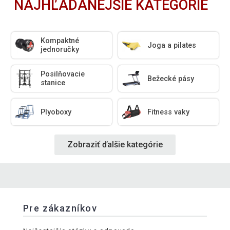
NAJHĽADANEJŠIE KATEGÓRIE
Kompaktné
Joga a pilates
jednoručky
Posilňovacie
Bežecké pásy
stanice
Plyoboxy
Fitness vaky
Zobraziť ďalšie kategórie
Pre zákazníkov