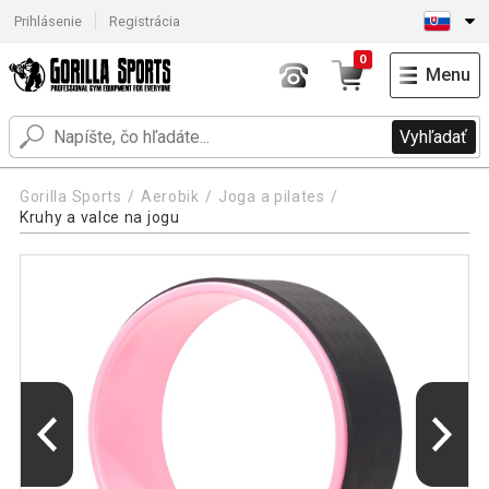
Prihlásenie
Registrácia
0
Menu
Vyhľadať
Gorilla Sports
Aerobik
Joga a pilates
Kruhy a valce na jogu