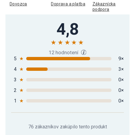
Dovozca
Doprava a platba
Zákaznícka
podpora
4,8
12 hodnotení
5
★
9×
4
★
3×
3
★
0×
2
★
0×
1
★
0×
76 zákazníkov zakúpilo tento produkt