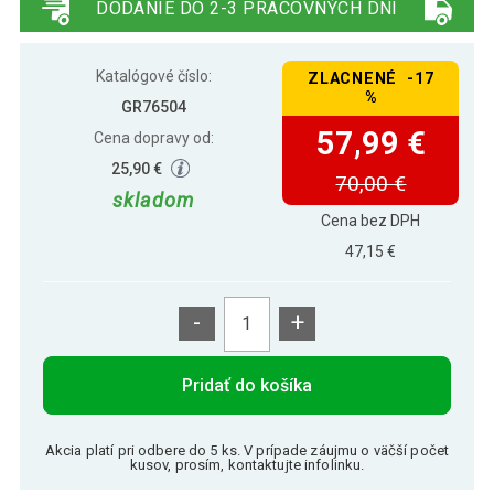
DODANIE DO 2-3 PRACOVNÝCH DNÍ
Katalógové číslo:
ZLACNENÉ -17
%
GR76504
57,99 €
Cena dopravy od:
25,90 €
70,00 €
skladom
Cena bez DPH
47,15 €
-
+
Pridať do košíka
Akcia platí pri odbere do 5 ks. V prípade záujmu o väčší počet
kusov, prosím, kontaktujte infolinku.