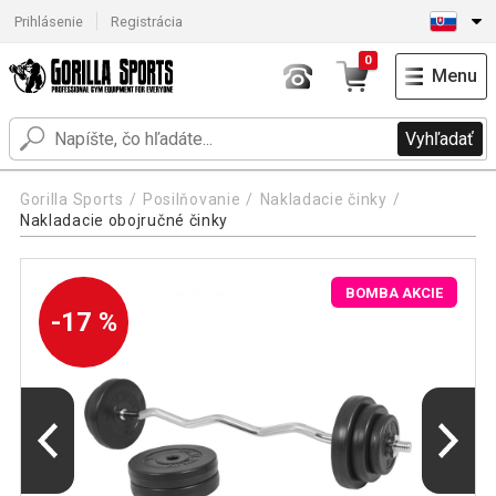
Prihlásenie
Registrácia
0
Menu
Vyhľadať
Gorilla Sports
Posilňovanie
Nakladacie činky
Nakladacie obojručné činky
BOMBA AKCIE
-17 %