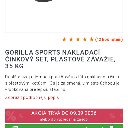
(12 hodnotení)
GORILLA SPORTS NAKLADACÍ
ČINKOVÝ SET, PLASTOVÉ ZÁVAŽIE,
35 KG
Doplňte svoju domácu posilňovňu o túto nakladaciu činku
s plastovými kotúčmi. Os je zalomená, v mieste úchopu je
vrúbkovaná pre lepšiu stabilitu.
Zobraziť podrobnejší popis
AKCIA TRVÁ DO 09.09.2026
alebo do vypredania zásob