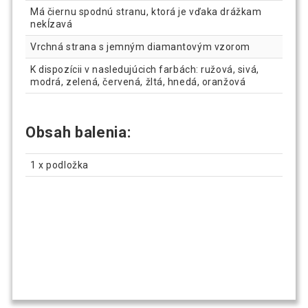
Má čiernu spodnú stranu, ktorá je vďaka drážkam
nekĺzavá
Vrchná strana s jemným diamantovým vzorom
K dispozícii v nasledujúcich farbách: ružová, sivá,
modrá, zelená, červená, žltá, hnedá, oranžová
Obsah balenia:
1 x podložka