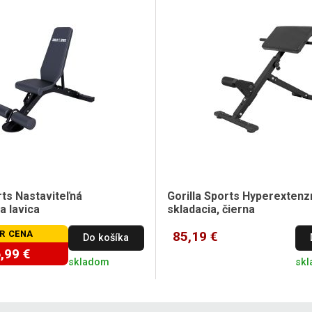
rts Nastaviteľná
Gorilla Sports Hyperextenz
a lavica
skladacia, čierna
R CENA
85,19 €
Do košíka
,99 €
skladom
sk