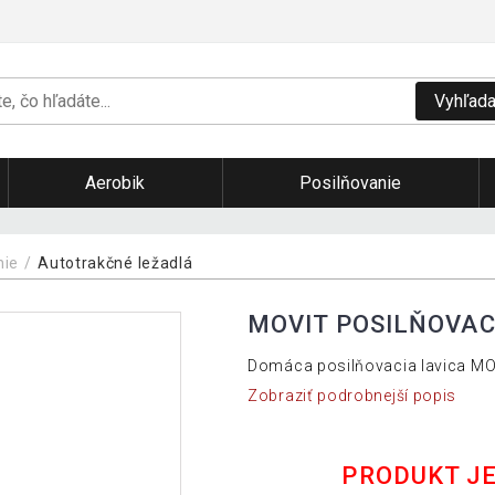
Vyhľada
Aerobik
Posilňovanie
nie
Autotrakčné ležadlá
MOVIT POSILŇOVAC
Domáca posilňovacia lavica MOVI
Zobraziť podrobnejší popis
PRODUKT J