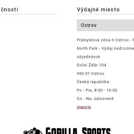
očnosti
Výdajné miesto
Průmyslová zóna II Ostrov - 
North Park - Výdaj nadrozm
objednávok
Dolní Žďár 104
363 01 Ostrov
Česká republika
Po - Pia, 8:00 - 16:00
So - Ne, zatvorené
mapa tu