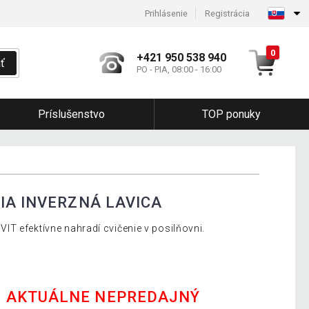
Prihlásenie
Registrácia
0
+421 950 538 940
ť
PO - PIA, 08:00 - 16:00
Príslušenstvo
TOP ponuky
IA INVERZNÁ LAVICA
T efektívne nahradí cvičenie v posilňovni.
E AKTUÁLNE NEPREDAJNÝ