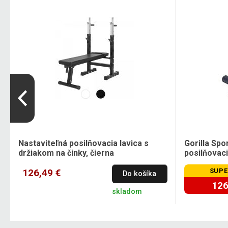
Nastaviteľná posilňovacia lavica s
Gorilla Spo
držiakom na činky, čierna
posilňovaci
126,49 €
SUPE
Do košíka
126
skladom