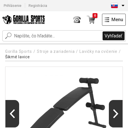
Prihlásenie
Registrácia
0
Menu
Vyhľadať
Gorilla Sports
Stroje a zariadenia
Lavičky na cvičenie
Šikmé lavice